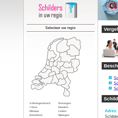
Selecteer uw regio
Vergel
Beschi
Sc
Sc
Sc
Schild
's-Hertogenbosch
Groningen
't Gooi
Haarlem
Adres:
Alkmaar
Leiden
Amersfoort
Nijmegen
Schilde