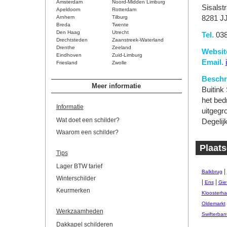
Amsterdam
Noord-Midden Limburg
Sisalst
Apeldoorn
Rotterdam
Arnhem
Tilburg
8281 J
Breda
Twente
Den Haag
Utrecht
Tel.
038
Drechtsteden
Zaanstreek-Waterland
Drenthe
Zeeland
Websit
Eindhoven
Zuid-Limburg
Email.
Friesland
Zwolle
Beschri
Meer informatie
Buitink
het bedr
Informatie
uitgegr
Wat doet een schilder?
Degelij
Waarom een schilder?
Plaats
Tips
Lager BTW tarief
|
Balkbrug
Winterschilder
|
|
Ens
Gie
Keurmerken
Kloosterha
Oldemarkt
Werkzaamheden
Swifterban
Dakkapel schilderen