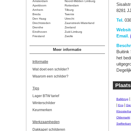
Amsterdam
Noord-Midden Limburg
Sisalst
Apeldoorn
Rotterdam
Arnhem
Tilburg
8281 J
Breda
Twente
Den Haag
Utrecht
Tel.
038
Drechtsteden
Zaanstreek-Waterland
Drenthe
Zeeland
Websit
Eindhoven
Zuid-Limburg
Email.
Friesland
Zwolle
Beschri
Meer informatie
Buitink
het bedr
Informatie
uitgegr
Wat doet een schilder?
Degelij
Waarom een schilder?
Plaats
Tips
Lager BTW tarief
|
Balkbrug
Winterschilder
|
|
Ens
Gie
Keurmerken
Kloosterha
Oldemarkt
Werkzaamheden
Swifterban
Dakkapel schilderen