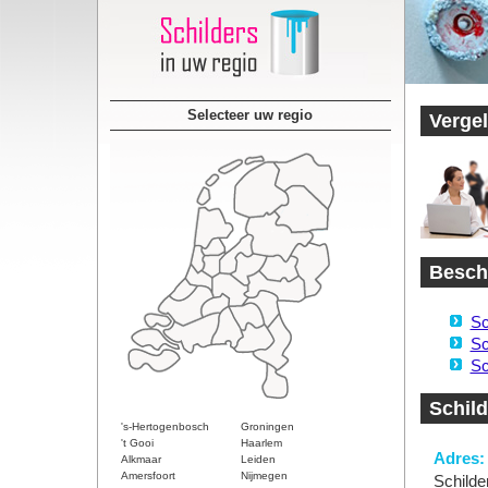
Selecteer uw regio
Vergel
Beschi
Sc
Sc
Sc
Schild
's-Hertogenbosch
Groningen
't Gooi
Haarlem
Adres:
Alkmaar
Leiden
Amersfoort
Nijmegen
Schilde