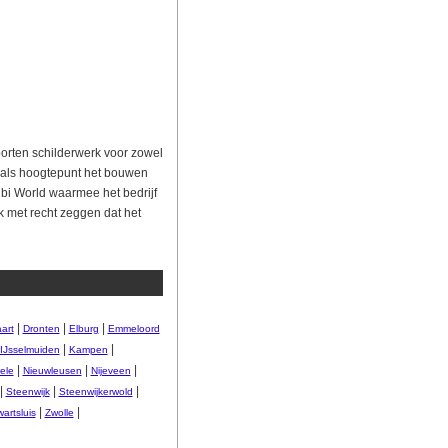
oorten schilderwerk voor zowel
et als hoogtepunt het bouwen
ibi World waarmee het bedrijf
 met recht zeggen dat het
|
|
|
art
Dronten
Elburg
Emmeloord
|
|
IJsselmuiden
Kampen
|
|
|
ele
Nieuwleusen
Nijeveen
|
|
|
Steenwijk
Steenwijkerwold
|
|
artsluis
Zwolle