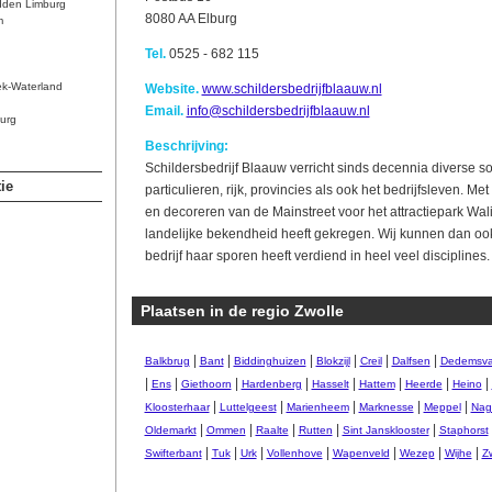
dden Limburg
8080 AA Elburg
m
Tel.
0525 - 682 115
ek-Waterland
Website.
www.schildersbedrijfblaauw.nl
Email.
info@schildersbedrijfblaauw.nl
urg
Beschrijving:
Schildersbedrijf Blaauw verricht sinds decennia diverse s
ie
particulieren, rijk, provincies als ook het bedrijfsleven. M
en decoreren van de Mainstreet voor het attractiepark Wal
landelijke bekendheid heeft gekregen. Wij kunnen dan ook
bedrijf haar sporen heeft verdiend in heel veel disciplines.
Plaatsen in de regio Zwolle
|
|
|
|
|
|
Balkbrug
Bant
Biddinghuizen
Blokzijl
Creil
Dalfsen
Dedemsva
|
|
|
|
|
|
|
|
Ens
Giethoorn
Hardenberg
Hasselt
Hattem
Heerde
Heino
|
|
|
|
|
Kloosterhaar
Luttelgeest
Marienheem
Marknesse
Meppel
Nag
|
|
|
|
|
Oldemarkt
Ommen
Raalte
Rutten
Sint Jansklooster
Staphorst
|
|
|
|
|
|
|
Swifterbant
Tuk
Urk
Vollenhove
Wapenveld
Wezep
Wijhe
Zw