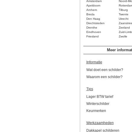
Amsterdam
Noord-Mi
Apeldoorn
Rotterda
Arnhem
Tilburg
Breda
Twente
Den Haag
Utrecht
Drechtsteden
Zaanstre
Drenthe
Zeeland
Eindhoven
Zuid-Limb
Friesland
Zwolle
Meer informat
Informatie
Wat doet een schilder?
Waarom een schilder?
Tips
Lager BTW tarief
Winterschilder
Keurmerken
Werkzaamheden
Dakkapel schilderen