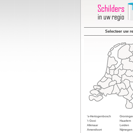
Selecteer uw r
's-Hertogenbosch
Groninge
't Gooi
Haarlem
Alkmaar
Leiden
Amersfoort
Nijmegen