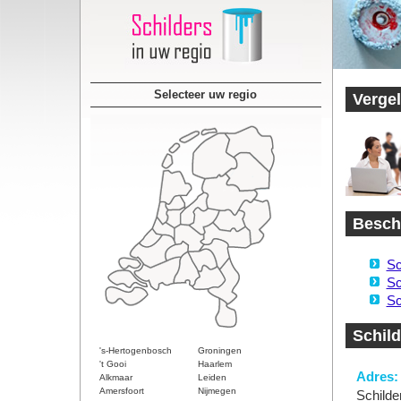
Selecteer uw regio
Vergel
Beschi
Sc
Sc
Sc
Schild
's-Hertogenbosch
Groningen
't Gooi
Haarlem
Adres:
Alkmaar
Leiden
Amersfoort
Nijmegen
Schilde