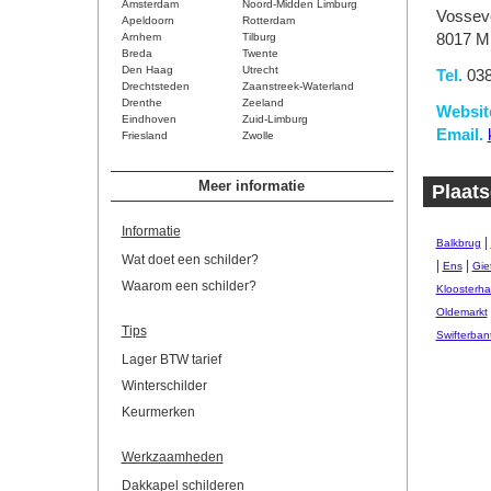
Amsterdam
Noord-Midden Limburg
Vossev
Apeldoorn
Rotterdam
Arnhem
Tilburg
8017 M
Breda
Twente
Den Haag
Utrecht
Tel.
038
Drechtsteden
Zaanstreek-Waterland
Drenthe
Zeeland
Websit
Eindhoven
Zuid-Limburg
Email.
Friesland
Zwolle
Meer informatie
Plaats
Informatie
|
Balkbrug
Wat doet een schilder?
|
|
Ens
Gie
Waarom een schilder?
Kloosterha
Oldemarkt
Tips
Swifterban
Lager BTW tarief
Winterschilder
Keurmerken
Werkzaamheden
Dakkapel schilderen