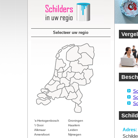
Selecteer uw regio
Vergel
Beschi
Sc
Sc
Sc
Schild
's-Hertogenbosch
Groningen
't Gooi
Haarlem
Adres:
Alkmaar
Leiden
Amersfoort
Nijmegen
Schilde