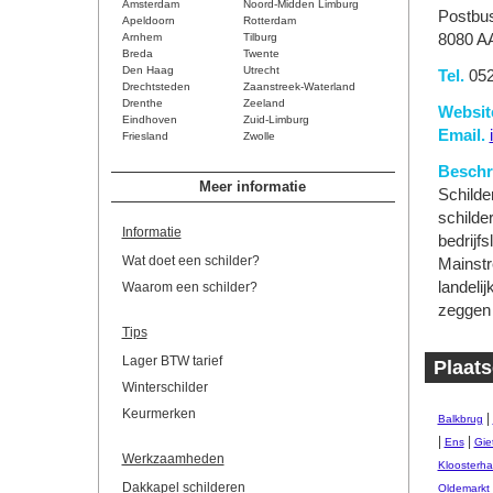
Amsterdam
Noord-Midden Limburg
Postbu
Apeldoorn
Rotterdam
Arnhem
Tilburg
8080 AA
Breda
Twente
Den Haag
Utrecht
Tel.
052
Drechtsteden
Zaanstreek-Waterland
Drenthe
Zeeland
Websit
Eindhoven
Zuid-Limburg
Email.
Friesland
Zwolle
Beschri
Meer informatie
Schilde
schilder
Informatie
bedrijf
Wat doet een schilder?
Mainstr
landeli
Waarom een schilder?
zeggen d
Tips
Lager BTW tarief
Plaats
Winterschilder
Keurmerken
|
Balkbrug
|
|
Ens
Gie
Werkzaamheden
Kloosterha
Dakkapel schilderen
Oldemarkt