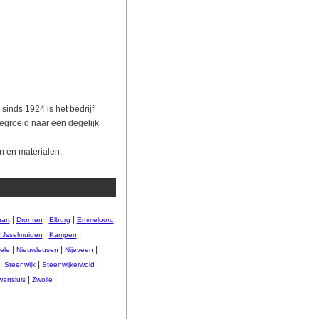
sinds 1924 is het bedrijf
tgegroeid naar een degelijk
en en materialen.
|
|
|
art
Dronten
Elburg
Emmeloord
|
|
IJsselmuiden
Kampen
|
|
|
ele
Nieuwleusen
Nijeveen
|
|
|
Steenwijk
Steenwijkerwold
|
|
artsluis
Zwolle