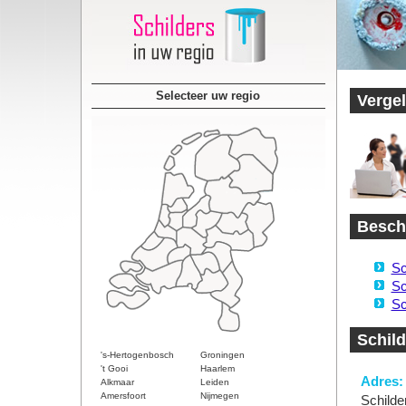
Selecteer uw regio
Vergel
Beschi
Sc
Sc
Sc
Schild
's-Hertogenbosch
Groningen
't Gooi
Haarlem
Adres:
Alkmaar
Leiden
Amersfoort
Nijmegen
Schilde