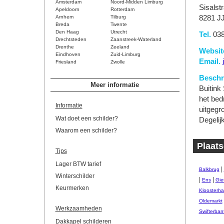
Amsterdam
Noord-Midden Limburg
Sisalst
Apeldoorn
Rotterdam
Arnhem
Tilburg
8281 J
Breda
Twente
Den Haag
Utrecht
Tel.
038
Drechtsteden
Zaanstreek-Waterland
Drenthe
Zeeland
Websit
Eindhoven
Zuid-Limburg
Email.
Friesland
Zwolle
Beschri
Meer informatie
Buitink
het bedr
Informatie
uitgegr
Wat doet een schilder?
Degelij
Waarom een schilder?
Plaats
Tips
Lager BTW tarief
|
Balkbrug
Winterschilder
|
|
Ens
Gie
Keurmerken
Kloosterha
Oldemarkt
Werkzaamheden
Swifterban
Dakkapel schilderen