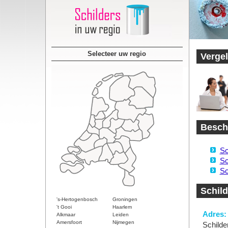
Selecteer uw regio
Vergel
Beschi
Sc
Sc
Sc
Schild
's-Hertogenbosch
Groningen
't Gooi
Haarlem
Adres:
Alkmaar
Leiden
Amersfoort
Nijmegen
Schilde