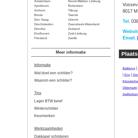
Amsterdam
Noord-Midden Limburg
Vossev
Apeldoorn
Rotterdam
Arnhem
Tilburg
8017 M
Breda
Twente
Den Haag
Utrecht
Tel.
038
Drechtsteden
Zaanstreek-Waterland
Drenthe
Zeeland
Websit
Eindhoven
Zuid-Limburg
Email.
Friesland
Zwolle
Meer informatie
Plaats
Informatie
|
Balkbrug
Wat doet een schilder?
|
|
Ens
Gie
Waarom een schilder?
Kloosterha
Oldemarkt
Tips
Swifterban
Lager BTW tarief
Winterschilder
Keurmerken
Werkzaamheden
Dakkapel schilderen