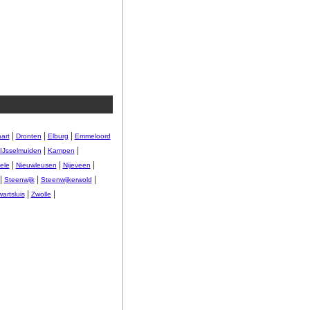
|
|
|
art
Dronten
Elburg
Emmeloord
|
|
IJsselmuiden
Kampen
|
|
|
ele
Nieuwleusen
Nijeveen
|
|
|
Steenwijk
Steenwijkerwold
|
|
artsluis
Zwolle