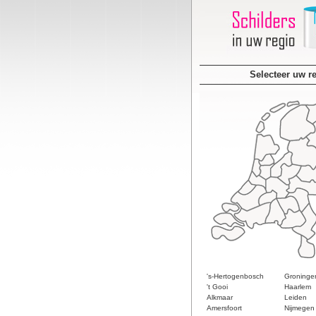
Selecteer uw r
's-Hertogenbosch
Groninge
't Gooi
Haarlem
Alkmaar
Leiden
Amersfoort
Nijmegen