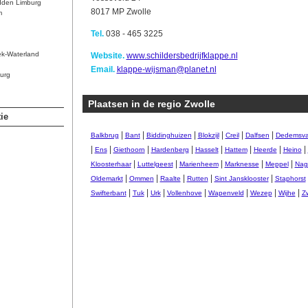
dden Limburg
8017 MP Zwolle
m
Tel.
038 - 465 3225
ek-Waterland
Website.
www.schildersbedrijfklappe.nl
Email.
klappe-wijsman@planet.nl
urg
Plaatsen in de regio Zwolle
ie
|
|
|
|
|
|
Balkbrug
Bant
Biddinghuizen
Blokzijl
Creil
Dalfsen
Dedemsva
|
|
|
|
|
|
|
|
Ens
Giethoorn
Hardenberg
Hasselt
Hattem
Heerde
Heino
|
|
|
|
|
Kloosterhaar
Luttelgeest
Marienheem
Marknesse
Meppel
Nag
|
|
|
|
|
Oldemarkt
Ommen
Raalte
Rutten
Sint Jansklooster
Staphorst
|
|
|
|
|
|
|
Swifterbant
Tuk
Urk
Vollenhove
Wapenveld
Wezep
Wijhe
Zw