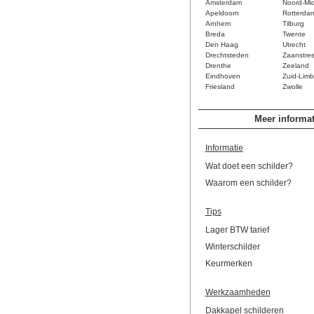
Amsterdam
Noord-Mi
Apeldoorn
Rotterda
Arnhem
Tilburg
Breda
Twente
Den Haag
Utrecht
Drechtsteden
Zaanstre
Drenthe
Zeeland
Eindhoven
Zuid-Limb
Friesland
Zwolle
Meer informat
Informatie
Wat doet een schilder?
Waarom een schilder?
Tips
Lager BTW tarief
Winterschilder
Keurmerken
Werkzaamheden
Dakkapel schilderen