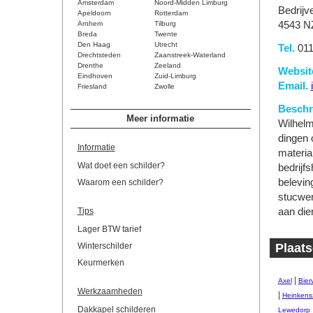
Amsterdam
Noord-Midden Limburg
Bedrijv
Apeldoorn
Rotterdam
Arnhem
Tilburg
4543 N
Breda
Twente
Den Haag
Utrecht
Tel.
011
Drechtsteden
Zaanstreek-Waterland
Drenthe
Zeeland
Websit
Eindhoven
Zuid-Limburg
Email.
Friesland
Zwolle
Beschri
Meer informatie
Wilhelm 
dingen 
Informatie
materia
Wat doet een schilder?
bedrijf
belevin
Waarom een schilder?
stucwer
Tips
aan die
Lager BTW tarief
Winterschilder
Plaats
Keurmerken
|
Axel
Bierv
Werkzaamheden
|
Heinkens
Dakkapel schilderen
Lewedorp