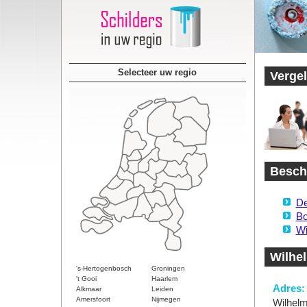
Selecteer uw regio
Vergel
Beschi
De
Bo
Wi
Wilhe
's-Hertogenbosch
Groningen
't Gooi
Haarlem
Adres:
Alkmaar
Leiden
Amersfoort
Nijmegen
Wilhel