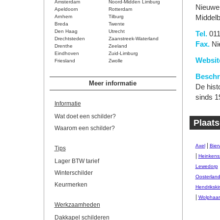
Amsterdam
Noord-Midden Limburg
Nieuwe
Apeldoorn
Rotterdam
Arnhem
Tilburg
Middelb
Breda
Twente
Den Haag
Utrecht
Tel.
011
Drechtsteden
Zaanstreek-Waterland
Fax.
Ni
Drenthe
Zeeland
Eindhoven
Zuid-Limburg
Websit
Friesland
Zwolle
Beschri
Meer informatie
De hist
sinds 1
Informatie
Wat doet een schilder?
Plaats
Waarom een schilder?
|
Axel
Bierv
Tips
|
Heinkens
Lager BTW tarief
Lewedorp
Winterschilder
Oosterlan
Keurmerken
Hendrikski
|
Wolphaart
Werkzaamheden
Dakkapel schilderen