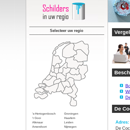
Selecteer uw regio
Vergel
Beschi
Bo
Wi
De
De Co
's-Hertogenbosch
Groningen
't Gooi
Haarlem
Adres:
Alkmaar
Leiden
Amersfoort
Nijmegen
De Coc