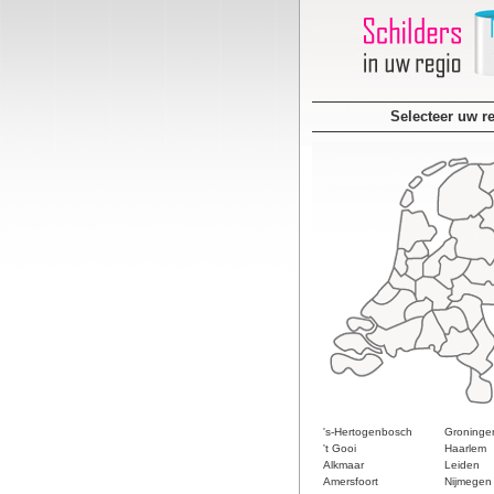
Selecteer uw r
's-Hertogenbosch
Groninge
't Gooi
Haarlem
Alkmaar
Leiden
Amersfoort
Nijmegen