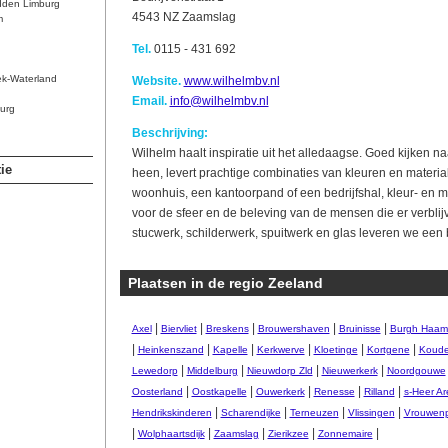
dden Limburg
4543 NZ Zaamslag
m
Tel.
0115 - 431 692
ek-Waterland
Website.
www.wilhelmbv.nl
Email.
info@wilhelmbv.nl
urg
Beschrijving:
Wilhelm haalt inspiratie uit het alledaagse. Goed kijken n
ie
heen, levert prachtige combinaties van kleuren en materia
woonhuis, een kantoorpand of een bedrijfshal, kleur- en m
voor de sfeer en de beleving van de mensen die er verblijv
stucwerk, schilderwerk, spuitwerk en glas leveren we een
Plaatsen in de regio Zeeland
|
|
|
|
|
Axel
Biervliet
Breskens
Brouwershaven
Bruinisse
Burgh Haam
|
|
|
|
|
|
Heinkenszand
Kapelle
Kerkwerve
Kloetinge
Kortgene
Koude
|
|
|
|
Lewedorp
Middelburg
Nieuwdorp Zld
Nieuwerkerk
Noordgouwe
|
|
|
|
|
Oosterland
Oostkapelle
Ouwerkerk
Renesse
Rilland
s-Heer A
|
|
|
|
Hendrikskinderen
Scharendijke
Terneuzen
Vlissingen
Vrouwenp
|
|
|
|
|
Wolphaartsdijk
Zaamslag
Zierikzee
Zonnemaire