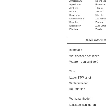
Amsterdam
Noord-Mi
Apeldoorn
Rotterda
Arnhem
Tilburg
Breda
Twente
Den Haag
Utrecht
Drechtsteden
Zaanstre
Drenthe
Zeeland
Eindhoven
Zuid-Limb
Friesland
Zwolle
Meer informat
Informatie
Wat doet een schilder?
Waarom een schilder?
Tips
Lager BTW tarief
Winterschilder
Keurmerken
Werkzaamheden
Dakkapel schilderen