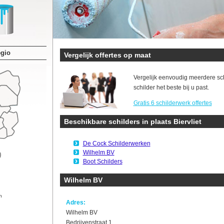
egio
Vergelijk offertes op maat
Vergelijk eenvoudig meerdere sc
schilder het beste bij u past.
Gratis 6 schilderwerk offertes
Beschikbare schilders in plaats Biervliet
De Cock Schilderwerken
Wilhelm BV
Boot Schilders
Wilhelm BV
n
Adres:
Wilhelm BV
Bedrijvenstraat 1