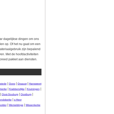
aar dagelijkse dingen om ons
len op. Of het nu gaat om een
ateriaalgebruik zijn bepalend
en. Met de hoofdactiviteiten
 breed pakket aan diensten.
|
|
|
stede
Goes
Graauw
Hansweert
|
|
|
kerke
Krabbendijke
Kruiningen
|
|
|
Oost-Souburg
Oostburg
|
rendskerke
s-Heer
|
|
older
Wemeldinge
Wissenkerke