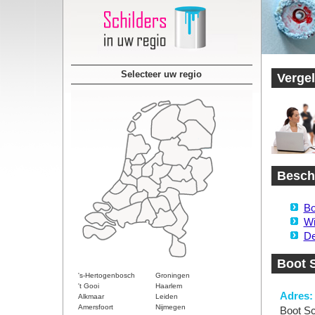
Selecteer uw regio
Vergel
Beschi
Bo
Wi
De
Boot S
's-Hertogenbosch
Groningen
't Gooi
Haarlem
Adres:
Alkmaar
Leiden
Amersfoort
Nijmegen
Boot Sc