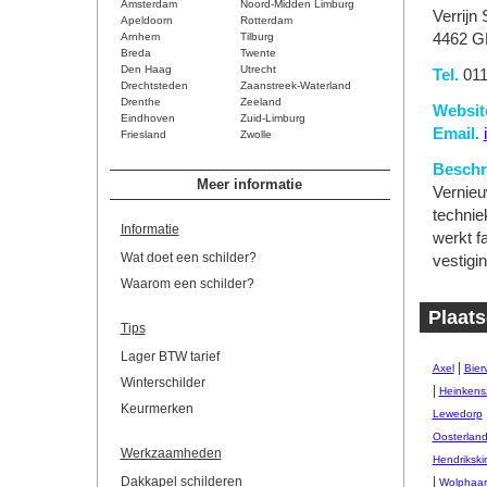
Amsterdam
Noord-Midden Limburg
Verrijn
Apeldoorn
Rotterdam
Arnhem
Tilburg
4462 G
Breda
Twente
Den Haag
Utrecht
Tel.
011
Drechtsteden
Zaanstreek-Waterland
Drenthe
Zeeland
Websit
Eindhoven
Zuid-Limburg
Email.
Friesland
Zwolle
Beschri
Meer informatie
Vernieu
technie
Informatie
werkt f
Wat doet een schilder?
vestigi
Waarom een schilder?
Plaats
Tips
Lager BTW tarief
|
Axel
Bierv
Winterschilder
|
Heinkens
Keurmerken
Lewedorp
Oosterlan
Werkzaamheden
Hendrikski
Dakkapel schilderen
|
Wolphaart