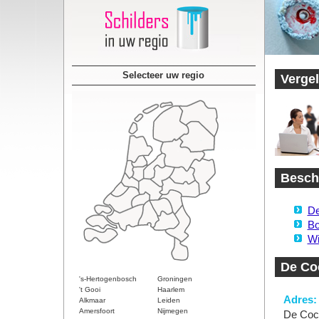
Selecteer uw regio
Vergel
Beschi
De
Bo
Wi
De Co
's-Hertogenbosch
Groningen
't Gooi
Haarlem
Adres:
Alkmaar
Leiden
Amersfoort
Nijmegen
De Coc