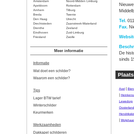
Amsterdam
Noord-Midden Limburg
Nieuwe
Apeldoorn
Rotterdam
Arnhem
Tilburg
Middelb
Breda
Twente
Den Haag
Utrecht
Tel.
011
Drechtsteden
Zaanstreek-Waterland
Fax.
Ni
Drenthe
Zeeland
Eindhoven
Zuid-Limburg
Websit
Friesland
Zwolle
Beschri
Meer informatie
De hist
sinds 1
Informatie
Wat doet een schilder?
Plaats
Waarom een schilder?
|
Axel
Bierv
Tips
|
Heinkens
Lager BTW tarief
Lewedorp
Winterschilder
Oosterlan
Keurmerken
Hendrikski
|
Wolphaart
Werkzaamheden
Dakkapel schilderen