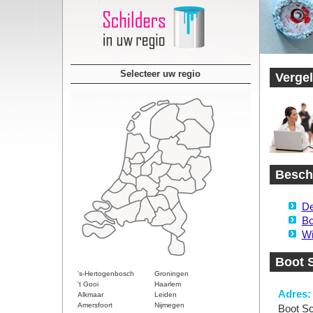
Selecteer uw regio
Vergel
Beschi
De
Bo
Wi
Boot S
's-Hertogenbosch
Groningen
't Gooi
Haarlem
Adres:
Alkmaar
Leiden
Amersfoort
Nijmegen
Boot Sc