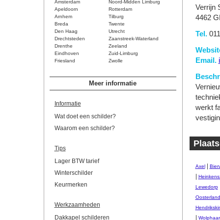
Amsterdam
Noord-Midden Limburg
Verrijn
Apeldoorn
Rotterdam
Arnhem
Tilburg
4462 G
Breda
Twente
Den Haag
Utrecht
Tel.
011
Drechtsteden
Zaanstreek-Waterland
Drenthe
Zeeland
Websit
Eindhoven
Zuid-Limburg
Email.
Friesland
Zwolle
Beschri
Meer informatie
Vernieu
technie
Informatie
werkt f
Wat doet een schilder?
vestigi
Waarom een schilder?
Plaats
Tips
Lager BTW tarief
|
Axel
Bierv
Winterschilder
|
Heinkens
Keurmerken
Lewedorp
Oosterlan
Werkzaamheden
Hendrikski
Dakkapel schilderen
|
Wolphaart