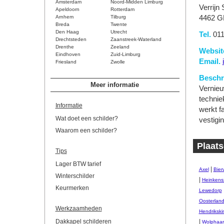
Amsterdam
Noord-Midden Limburg
Verrijn
Apeldoorn
Rotterdam
Arnhem
Tilburg
4462 G
Breda
Twente
Den Haag
Utrecht
Tel.
011
Drechtsteden
Zaanstreek-Waterland
Drenthe
Zeeland
Websit
Eindhoven
Zuid-Limburg
Email.
Friesland
Zwolle
Beschri
Meer informatie
Vernieu
technie
Informatie
werkt f
Wat doet een schilder?
vestigi
Waarom een schilder?
Plaats
Tips
Lager BTW tarief
|
Axel
Bierv
Winterschilder
|
Heinkens
Keurmerken
Lewedorp
Oosterlan
Werkzaamheden
Hendrikski
Dakkapel schilderen
|
Wolphaart