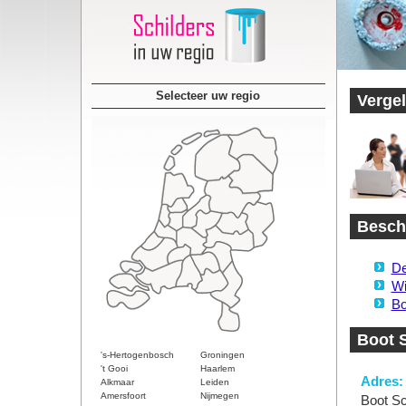
Selecteer uw regio
Vergel
Beschi
De
Wi
Bo
Boot S
's-Hertogenbosch
Groningen
't Gooi
Haarlem
Adres:
Alkmaar
Leiden
Amersfoort
Nijmegen
Boot Sc