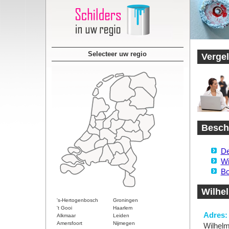
Selecteer uw regio
Vergel
Beschi
De
Wi
Bo
Wilhe
's-Hertogenbosch
Groningen
't Gooi
Haarlem
Adres:
Alkmaar
Leiden
Amersfoort
Nijmegen
Wilhel