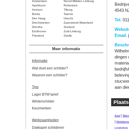
Amsterdam
Noord-Midden Limburg
Bedrijv
Apeldoorn
Rotterdam
Arnhem
Tilburg
4543 N
Breda
Twente
Den Haag
Utrecht
Tel.
011
Drechtsteden
Zaanstreek-Waterland
Drenthe
Zeeland
Websit
Eindhoven
Zuid-Limburg
Email.
Friesland
Zwolle
Beschri
Meer informatie
Wilhelm 
dingen 
Informatie
materia
Wat doet een schilder?
bedrijf
belevin
Waarom een schilder?
stucwer
Tips
aan die
Lager BTW tarief
Winterschilder
Plaats
Keurmerken
|
Axel
Bierv
Werkzaamheden
|
Heinkens
Dakkapel schilderen
Lewedorp