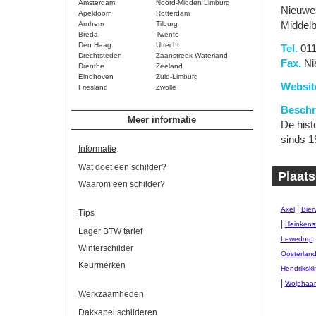
Amsterdam
Noord-Midden Limburg
Nieuwe
Apeldoorn
Rotterdam
Arnhem
Tilburg
Middelb
Breda
Twente
Den Haag
Utrecht
Tel.
011
Drechtsteden
Zaanstreek-Waterland
Fax.
Ni
Drenthe
Zeeland
Eindhoven
Zuid-Limburg
Websit
Friesland
Zwolle
Beschri
Meer informatie
De hist
sinds 1
Informatie
Wat doet een schilder?
Plaats
Waarom een schilder?
|
Axel
Bierv
Tips
|
Heinkens
Lager BTW tarief
Lewedorp
Winterschilder
Oosterlan
Keurmerken
Hendrikski
|
Wolphaart
Werkzaamheden
Dakkapel schilderen