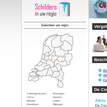
Selecteer uw regio
Vergel
Beschi
Bo
Wi
De
De Co
's-Hertogenbosch
Groningen
't Gooi
Haarlem
Adres:
Alkmaar
Leiden
Amersfoort
Nijmegen
De Coc