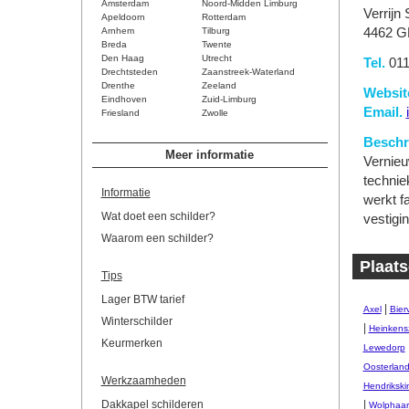
Amsterdam
Noord-Midden Limburg
Verrijn
Apeldoorn
Rotterdam
Arnhem
Tilburg
4462 G
Breda
Twente
Den Haag
Utrecht
Tel.
011
Drechtsteden
Zaanstreek-Waterland
Drenthe
Zeeland
Websit
Eindhoven
Zuid-Limburg
Email.
Friesland
Zwolle
Beschri
Meer informatie
Vernieu
technie
Informatie
werkt f
Wat doet een schilder?
vestigi
Waarom een schilder?
Plaats
Tips
Lager BTW tarief
|
Axel
Bierv
Winterschilder
|
Heinkens
Keurmerken
Lewedorp
Oosterlan
Werkzaamheden
Hendrikski
Dakkapel schilderen
|
Wolphaart