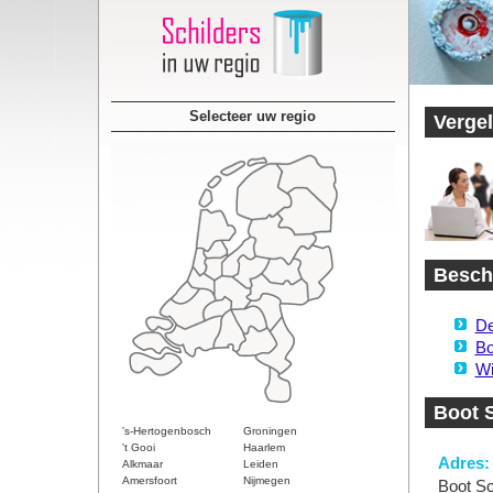
Selecteer uw regio
Vergel
Beschi
De
Bo
Wi
Boot S
's-Hertogenbosch
Groningen
't Gooi
Haarlem
Adres:
Alkmaar
Leiden
Amersfoort
Nijmegen
Boot Sc