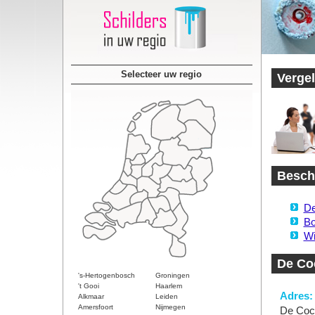
Selecteer uw regio
Vergel
Beschi
De
Bo
Wi
De Co
's-Hertogenbosch
Groningen
't Gooi
Haarlem
Adres:
Alkmaar
Leiden
Amersfoort
Nijmegen
De Coc