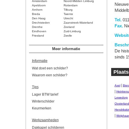
Amsterdam
Noord-Midden Limburg
Nieuwe
Apeldoorn
Rotterdam
Arnhem
Tilburg
Middelb
Breda
Twente
Den Haag
Utrecht
Tel.
011
Drechtsteden
Zaanstreek-Waterland
Fax.
Ni
Drenthe
Zeeland
Eindhoven
Zuid-Limburg
Websit
Friesland
Zwolle
Beschri
Meer informatie
De hist
sinds 1
Informatie
Wat doet een schilder?
Plaats
Waarom een schilder?
|
Axel
Bierv
Tips
|
Heinkens
Lager BTW tarief
Lewedorp
Winterschilder
Oosterlan
Keurmerken
Hendrikski
|
Wolphaart
Werkzaamheden
Dakkapel schilderen