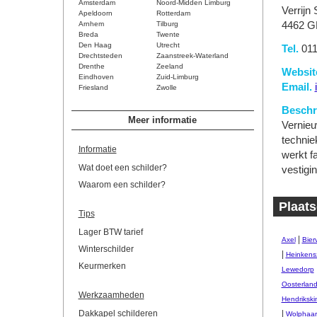
Amsterdam
Noord-Midden Limburg
Verrijn
Apeldoorn
Rotterdam
Arnhem
Tilburg
4462 G
Breda
Twente
Den Haag
Utrecht
Tel.
011
Drechtsteden
Zaanstreek-Waterland
Drenthe
Zeeland
Websit
Eindhoven
Zuid-Limburg
Email.
Friesland
Zwolle
Beschri
Meer informatie
Vernieu
technie
Informatie
werkt f
Wat doet een schilder?
vestigi
Waarom een schilder?
Plaats
Tips
Lager BTW tarief
|
Axel
Bierv
Winterschilder
|
Heinkens
Keurmerken
Lewedorp
Oosterlan
Werkzaamheden
Hendrikski
Dakkapel schilderen
|
Wolphaart