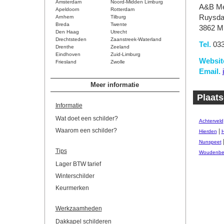
Amsterdam
Noord-Midden Limburg
A&B Me
Apeldoorn
Rotterdam
Ruysda
Arnhem
Tilburg
Breda
Twente
3862 M
Den Haag
Utrecht
Drechtsteden
Zaanstreek-Waterland
Tel.
033
Drenthe
Zeeland
Eindhoven
Zuid-Limburg
Websit
Friesland
Zwolle
Email.
Meer informatie
Plaats
Informatie
Wat doet een schilder?
Achterveld
Waarom een schilder?
|
Hierden
H
Nunspeet
Tips
Woudenbe
Lager BTW tarief
Winterschilder
Keurmerken
Werkzaamheden
Dakkapel schilderen