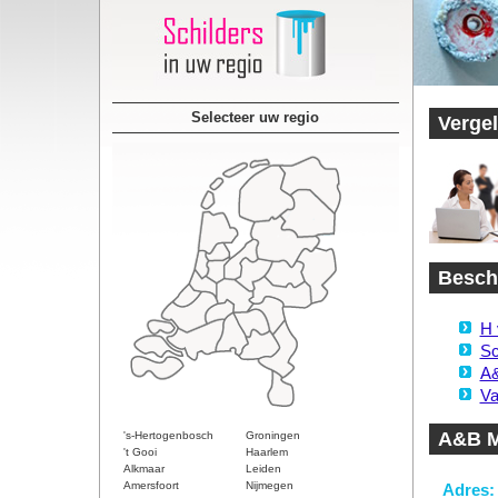
Selecteer uw regio
Vergel
Besch
H 
Sc
A&
Va
A&B M
's-Hertogenbosch
Groningen
't Gooi
Haarlem
Alkmaar
Leiden
Amersfoort
Nijmegen
Adres: