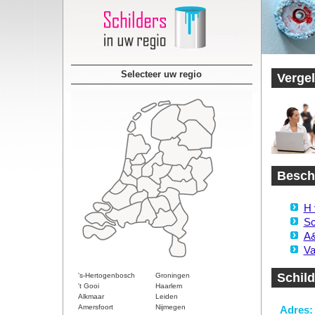
Selecteer uw regio
Vergel
Beschi
H 
Sc
A&
Va
Schild
's-Hertogenbosch
Groningen
't Gooi
Haarlem
Alkmaar
Leiden
Amersfoort
Nijmegen
Adres: