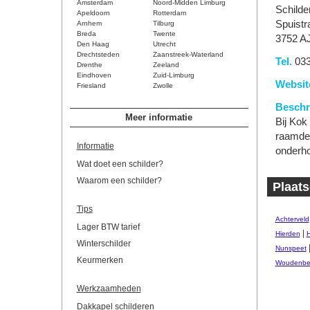
Amsterdam
Noord-Midden Limburg
Schilde
Apeldoorn
Rotterdam
Spuistra
Arnhem
Tilburg
Breda
Twente
3752 A
Den Haag
Utrecht
Drechtsteden
Zaanstreek-Waterland
Tel.
033
Drenthe
Zeeland
Eindhoven
Zuid-Limburg
Websit
Friesland
Zwolle
Beschri
Meer informatie
Bij Kok
raamdeco
Informatie
onderho
Wat doet een schilder?
Waarom een schilder?
Plaats
Tips
Achterveld
Lager BTW tarief
|
Hierden
H
Winterschilder
Nunspeet
Keurmerken
Woudenbe
Werkzaamheden
Dakkapel schilderen