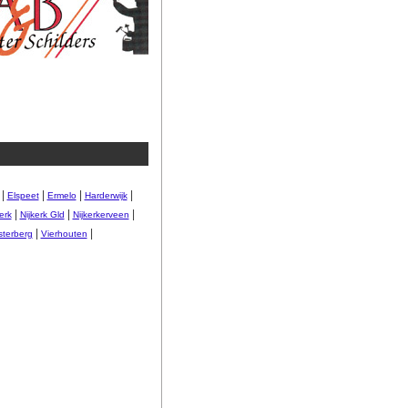
|
|
|
|
Elspeet
Ermelo
Harderwijk
|
|
|
erk
Nijkerk Gld
Nijkerkerveen
|
|
terberg
Vierhouten