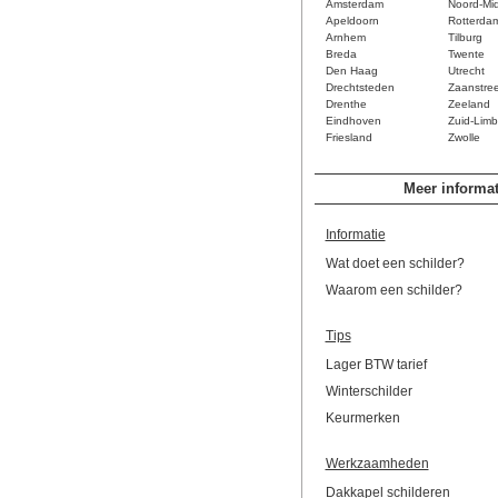
Amsterdam
Noord-Mi
Apeldoorn
Rotterda
Arnhem
Tilburg
Breda
Twente
Den Haag
Utrecht
Drechtsteden
Zaanstre
Drenthe
Zeeland
Eindhoven
Zuid-Limb
Friesland
Zwolle
Meer informat
Informatie
Wat doet een schilder?
Waarom een schilder?
Tips
Lager BTW tarief
Winterschilder
Keurmerken
Werkzaamheden
Dakkapel schilderen