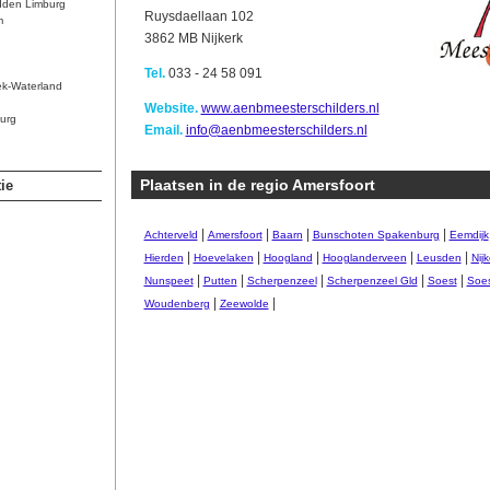
dden Limburg
Ruysdaellaan 102
m
3862 MB Nijkerk
Tel.
033 - 24 58 091
ek-Waterland
Website.
www.aenbmeesterschilders.nl
urg
Email.
info@aenbmeesterschilders.nl
Plaatsen in de regio Amersfoort
ie
|
|
|
|
Achterveld
Amersfoort
Baarn
Bunschoten Spakenburg
Eemdijk
|
|
|
|
|
Hierden
Hoevelaken
Hoogland
Hooglanderveen
Leusden
Nijk
|
|
|
|
|
Nunspeet
Putten
Scherpenzeel
Scherpenzeel Gld
Soest
Soes
|
|
Woudenberg
Zeewolde