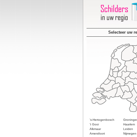
Selecteer uw r
's-Hertogenbosch
Groninge
't Gooi
Haarlem
Alkmaar
Leiden
Amersfoort
Nijmegen