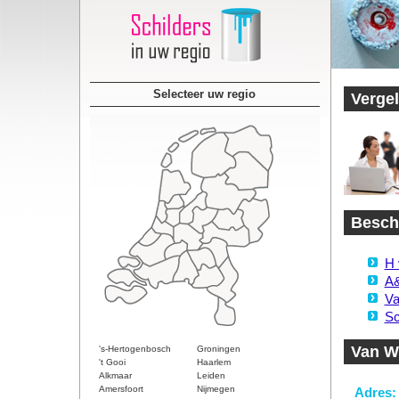
Selecteer uw regio
Vergel
Beschi
H 
A&
Va
Sc
Van Wi
's-Hertogenbosch
Groningen
't Gooi
Haarlem
Alkmaar
Leiden
Amersfoort
Nijmegen
Adres: