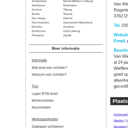
Amsterdam
Noord-Midden Limburg
Van Wie
Apeldoorn
Rotterdam
Regent
Arnhem
Tilburg
Breda
Twente
3762 D
Den Haag
Utrecht
Drechtsteden
Zaanstreek-Waterland
Tel.
035
Drenthe
Zeeland
Eindhoven
Zuid-Limburg
Websit
Friesland
Zwolle
Email.
Meer informatie
Beschri
Van Wie
Informatie
al 24 j
Wat doet een schilder?
Wieffere
goed op
Waarom een schilder?
afwerki
gecertif
Tips
Lager BTW tarief
Plaats
Winterschilder
Keurmerken
Achterveld
Werkzaamheden
|
Hierden
H
Dakkapel schilderen
Nunspeet