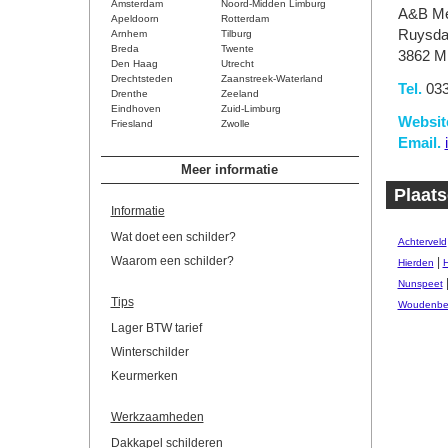
Amsterdam
Noord-Midden Limburg
A&B Me
Apeldoorn
Rotterdam
Ruysda
Arnhem
Tilburg
Breda
Twente
3862 M
Den Haag
Utrecht
Drechtsteden
Zaanstreek-Waterland
Tel.
033
Drenthe
Zeeland
Eindhoven
Zuid-Limburg
Websit
Friesland
Zwolle
Email.
Meer informatie
Plaats
Informatie
Wat doet een schilder?
Achterveld
Waarom een schilder?
|
Hierden
H
Nunspeet
Tips
Woudenbe
Lager BTW tarief
Winterschilder
Keurmerken
Werkzaamheden
Dakkapel schilderen