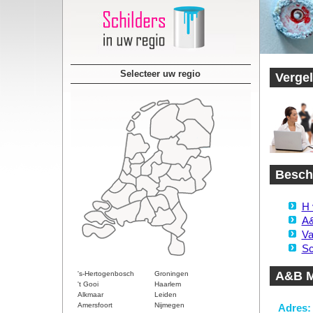
Selecteer uw regio
Vergel
Beschi
H 
A&
Va
Sc
A&B M
's-Hertogenbosch
Groningen
't Gooi
Haarlem
Alkmaar
Leiden
Amersfoort
Nijmegen
Adres: