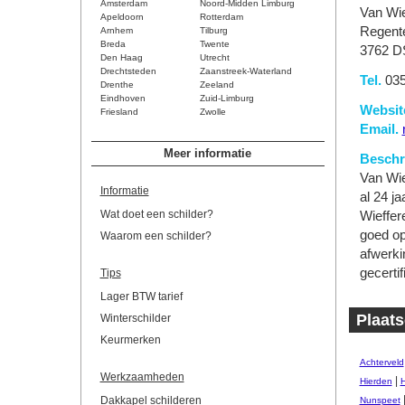
Amsterdam
Noord-Midden Limburg
Van Wie
Apeldoorn
Rotterdam
Regent
Arnhem
Tilburg
Breda
Twente
3762 D
Den Haag
Utrecht
Drechtsteden
Zaanstreek-Waterland
Tel.
035
Drenthe
Zeeland
Eindhoven
Zuid-Limburg
Websit
Friesland
Zwolle
Email.
Meer informatie
Beschri
Van Wie
Informatie
al 24 j
Wat doet een schilder?
Wieffere
goed op
Waarom een schilder?
afwerki
gecertif
Tips
Lager BTW tarief
Plaats
Winterschilder
Keurmerken
Achterveld
Werkzaamheden
|
Hierden
H
Dakkapel schilderen
Nunspeet