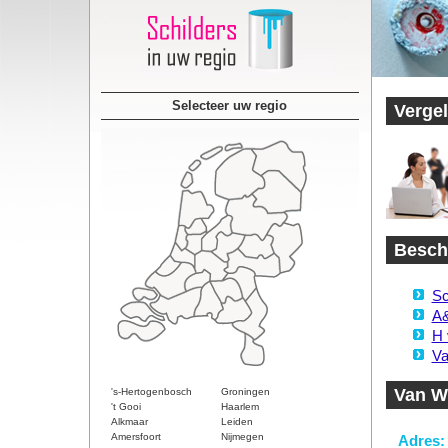
Selecteer uw regio
Vergel
Beschi
Sc
A&
H 
Va
Van Wi
's-Hertogenbosch
Groningen
't Gooi
Haarlem
Alkmaar
Leiden
Amersfoort
Nijmegen
Adres: