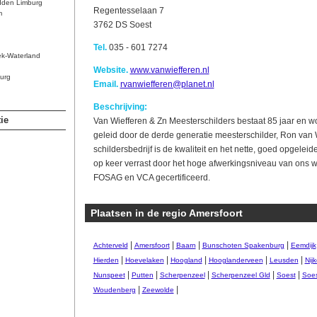
dden Limburg
Regentesselaan 7
m
3762 DS Soest
Tel.
035 - 601 7274
ek-Waterland
Website.
www.vanwiefferen.nl
urg
Email.
rvanwiefferen@planet.nl
Beschrijving:
ie
Van Wiefferen & Zn Meesterschilders bestaat 85 jaar en wo
geleid door de derde generatie meesterschilder, Ron van 
schildersbedrijf is de kwaliteit en het nette, goed opgeleid
op keer verrast door het hoge afwerkingsniveau van ons we
FOSAG en VCA gecertificeerd.
Plaatsen in de regio Amersfoort
|
|
|
|
Achterveld
Amersfoort
Baarn
Bunschoten Spakenburg
Eemdijk
|
|
|
|
|
Hierden
Hoevelaken
Hoogland
Hooglanderveen
Leusden
Nijk
|
|
|
|
|
Nunspeet
Putten
Scherpenzeel
Scherpenzeel Gld
Soest
Soes
|
|
Woudenberg
Zeewolde