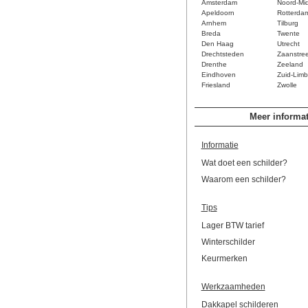
Amsterdam
Noord-Mi
Apeldoorn
Rotterda
Arnhem
Tilburg
Breda
Twente
Den Haag
Utrecht
Drechtsteden
Zaanstre
Drenthe
Zeeland
Eindhoven
Zuid-Limb
Friesland
Zwolle
Meer informat
Informatie
Wat doet een schilder?
Waarom een schilder?
Tips
Lager BTW tarief
Winterschilder
Keurmerken
Werkzaamheden
Dakkapel schilderen