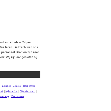
rdt inmiddels al 24 jaar
Wiefferen. De kracht van ons
e personeel. Klanten zijn keer
rk. Wij zijn aangesloten bij
|
|
|
|
Elspeet
Ermelo
Harderwijk
|
|
|
erk
Nijkerk Gld
Nijkerkerveen
|
|
terberg
Vierhouten