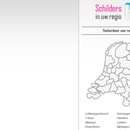
Selecteer uw r
's-Hertogenbosch
Groninge
't Gooi
Haarlem
Alkmaar
Leiden
Amersfoort
Nijmegen