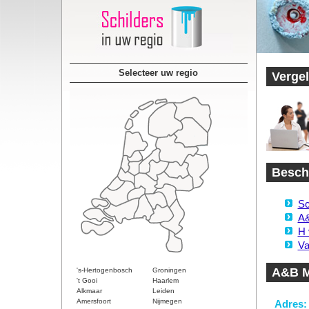
Selecteer uw regio
Vergel
Beschi
Sc
A&
H 
Va
A&B M
's-Hertogenbosch
Groningen
't Gooi
Haarlem
Alkmaar
Leiden
Amersfoort
Nijmegen
Adres: