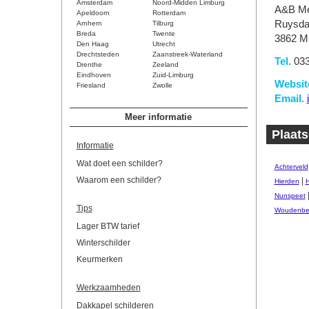
Amsterdam
Noord-Midden Limburg
A&B Me
Apeldoorn
Rotterdam
Ruysda
Arnhem
Tilburg
Breda
Twente
3862 M
Den Haag
Utrecht
Drechtsteden
Zaanstreek-Waterland
Tel.
033
Drenthe
Zeeland
Eindhoven
Zuid-Limburg
Websit
Friesland
Zwolle
Email.
Meer informatie
Plaats
Informatie
Wat doet een schilder?
Achterveld
Waarom een schilder?
|
Hierden
H
Nunspeet
Tips
Woudenbe
Lager BTW tarief
Winterschilder
Keurmerken
Werkzaamheden
Dakkapel schilderen