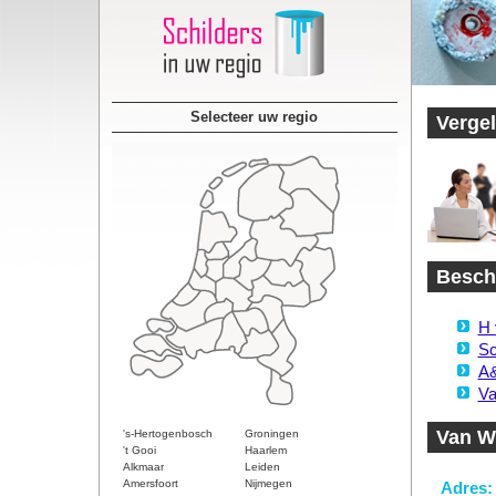
Selecteer uw regio
Vergel
Beschi
H 
Sc
A&
Va
Van Wi
's-Hertogenbosch
Groningen
't Gooi
Haarlem
Alkmaar
Leiden
Amersfoort
Nijmegen
Adres: