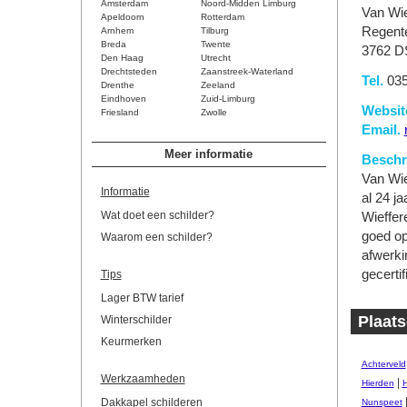
Amsterdam
Noord-Midden Limburg
Van Wie
Apeldoorn
Rotterdam
Regent
Arnhem
Tilburg
Breda
Twente
3762 D
Den Haag
Utrecht
Drechtsteden
Zaanstreek-Waterland
Tel.
035
Drenthe
Zeeland
Eindhoven
Zuid-Limburg
Websit
Friesland
Zwolle
Email.
Meer informatie
Beschri
Van Wie
Informatie
al 24 j
Wat doet een schilder?
Wieffere
goed op
Waarom een schilder?
afwerki
gecertif
Tips
Lager BTW tarief
Plaats
Winterschilder
Keurmerken
Achterveld
Werkzaamheden
|
Hierden
H
Dakkapel schilderen
Nunspeet