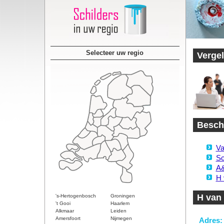
Selecteer uw regio
Vergel
Beschi
Va
Sc
A&
H 
H van
's-Hertogenbosch
Groningen
't Gooi
Haarlem
Alkmaar
Leiden
Amersfoort
Nijmegen
Adres: