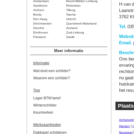
Amsterdam
Noord-Midden Limburg
H van d
Apeldoorn
Rotterdam
Laanstr
Arnhem
Tilburg
Breda
Twente
3762 K
Den Haag
Utrecht
Drechtsteden
Zaanstreek-Waterland
Tel.
035
Drenthe
Zeeland
Eindhoven
Zuid-Limburg
Websit
Friesland
Zwolle
Email.
Meer informatie
Beschri
Ons bed
Informatie
ervaring
Wat doet een schilder?
rechtst
nu gaat
Waarom een schilder?
huiskame
het resu
Tips
Lager BTW tarief
Plaats
Winterschilder
Keurmerken
Achterveld
Werkzaamheden
|
Hierden
H
Dakkapel schilderen
Nunspeet