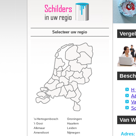
Selecteer uw regio
Vergel
Beschi
H 
A&
Va
Sc
Van Wi
's-Hertogenbosch
Groningen
't Gooi
Haarlem
Alkmaar
Leiden
Amersfoort
Nijmegen
Adres: