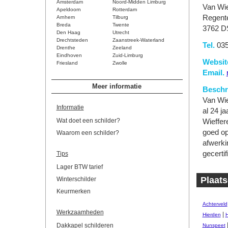
Amsterdam
Noord-Midden Limburg
Van Wie
Apeldoorn
Rotterdam
Regent
Arnhem
Tilburg
Breda
Twente
3762 D
Den Haag
Utrecht
Drechtsteden
Zaanstreek-Waterland
Tel.
035
Drenthe
Zeeland
Eindhoven
Zuid-Limburg
Websit
Friesland
Zwolle
Email.
Meer informatie
Beschri
Van Wie
Informatie
al 24 j
Wat doet een schilder?
Wieffere
goed op
Waarom een schilder?
afwerki
gecertif
Tips
Lager BTW tarief
Plaats
Winterschilder
Keurmerken
Achterveld
Werkzaamheden
|
Hierden
H
Dakkapel schilderen
Nunspeet