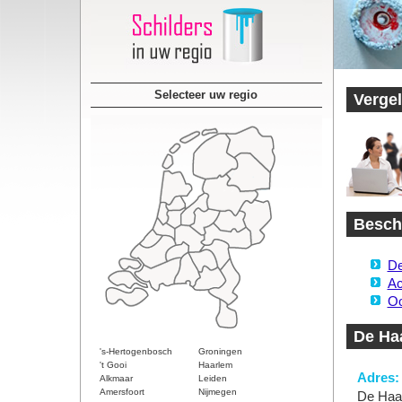
Selecteer uw regio
Vergel
Beschi
De
Ac
Oo
De Haa
's-Hertogenbosch
Groningen
't Gooi
Haarlem
Adres:
Alkmaar
Leiden
Amersfoort
Nijmegen
De Haan