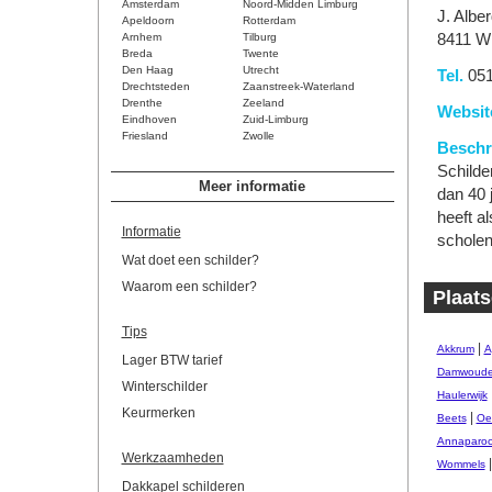
Amsterdam
Noord-Midden Limburg
J. Albe
Apeldoorn
Rotterdam
Arnhem
Tilburg
8411 W
Breda
Twente
Den Haag
Utrecht
Tel.
051
Drechtsteden
Zaanstreek-Waterland
Drenthe
Zeeland
Websit
Eindhoven
Zuid-Limburg
Friesland
Zwolle
Beschri
Schilder
Meer informatie
dan 40 
heeft a
Informatie
scholen
Wat doet een schilder?
Waarom een schilder?
Plaats
Tips
|
Akkrum
A
Lager BTW tarief
Damwoud
Winterschilder
Haulerwijk
Keurmerken
|
Beets
Oe
Annaparoc
Werkzaamheden
Wommels
Dakkapel schilderen