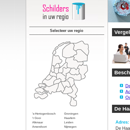
Selecteer uw regio
Vergel
Beschi
De
Ac
Oo
De Haa
's-Hertogenbosch
Groningen
't Gooi
Haarlem
Adres:
Alkmaar
Leiden
Amersfoort
Nijmegen
De Haan