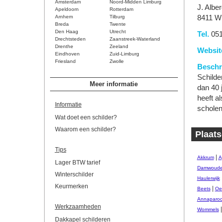
Amsterdam
Noord-Midden Limburg
J. Albe
Apeldoorn
Rotterdam
Arnhem
Tilburg
8411 W
Breda
Twente
Den Haag
Utrecht
Tel.
051
Drechtsteden
Zaanstreek-Waterland
Drenthe
Zeeland
Websit
Eindhoven
Zuid-Limburg
Friesland
Zwolle
Beschri
Schilder
Meer informatie
dan 40 
heeft a
Informatie
scholen
Wat doet een schilder?
Waarom een schilder?
Plaats
Tips
|
Akkrum
A
Lager BTW tarief
Damwoud
Winterschilder
Haulerwijk
Keurmerken
|
Beets
Oe
Annaparoc
Werkzaamheden
Wommels
Dakkapel schilderen