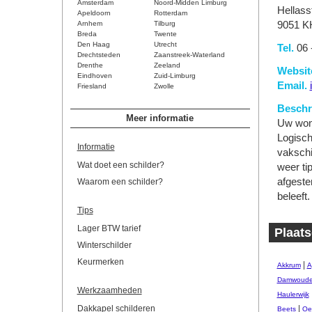
Amsterdam
Noord-Midden Limburg
Hellasst
Apeldoorn
Rotterdam
Arnhem
Tilburg
9051 K
Breda
Twente
Den Haag
Utrecht
Tel.
06 
Drechtsteden
Zaanstreek-Waterland
Drenthe
Zeeland
Websit
Eindhoven
Zuid-Limburg
Email.
Friesland
Zwolle
Beschri
Meer informatie
Uw woni
Logisch
Informatie
vakschil
Wat doet een schilder?
weer tip
afgeste
Waarom een schilder?
beleeft.
Tips
Lager BTW tarief
Plaats
Winterschilder
Keurmerken
|
Akkrum
A
Damwoud
Werkzaamheden
Haulerwijk
Dakkapel schilderen
|
Beets
Oe