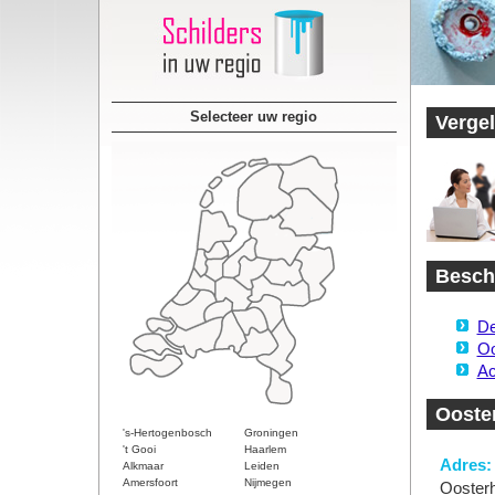
Selecteer uw regio
Vergel
Beschi
De
Oo
Ac
Ooster
's-Hertogenbosch
Groningen
't Gooi
Haarlem
Adres:
Alkmaar
Leiden
Amersfoort
Nijmegen
Oosterh