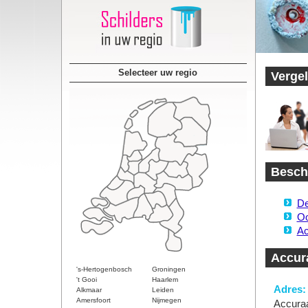
Selecteer uw regio
Vergel
Beschi
De
Oo
Ac
Accura
's-Hertogenbosch
Groningen
't Gooi
Haarlem
Adres:
Alkmaar
Leiden
Amersfoort
Nijmegen
Accuraa