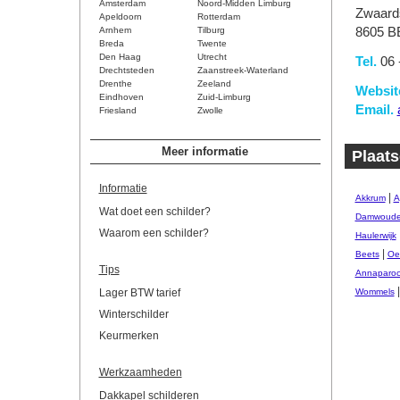
Amsterdam
Noord-Midden Limburg
Zwaards
Apeldoorn
Rotterdam
Arnhem
Tilburg
8605 B
Breda
Twente
Den Haag
Utrecht
Tel.
06 
Drechtsteden
Zaanstreek-Waterland
Drenthe
Zeeland
Websit
Eindhoven
Zuid-Limburg
Email.
Friesland
Zwolle
Meer informatie
Plaats
Informatie
|
Akkrum
A
Wat doet een schilder?
Damwoud
Waarom een schilder?
Haulerwijk
|
Beets
Oe
Tips
Annaparoc
Lager BTW tarief
Wommels
Winterschilder
Keurmerken
Werkzaamheden
Dakkapel schilderen