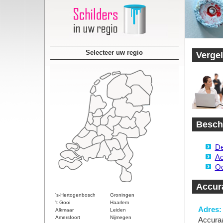
Selecteer uw regio
Vergel
Beschi
De
Ac
Oo
Accura
's-Hertogenbosch
Groningen
't Gooi
Haarlem
Adres:
Alkmaar
Leiden
Amersfoort
Nijmegen
Accuraa