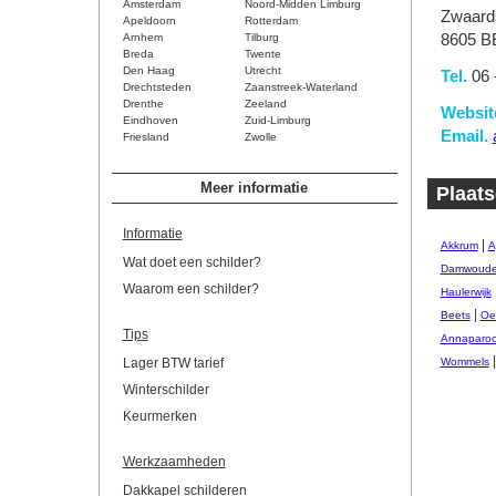
Amsterdam
Noord-Midden Limburg
Zwaards
Apeldoorn
Rotterdam
Arnhem
Tilburg
8605 B
Breda
Twente
Den Haag
Utrecht
Tel.
06 
Drechtsteden
Zaanstreek-Waterland
Drenthe
Zeeland
Websit
Eindhoven
Zuid-Limburg
Email.
Friesland
Zwolle
Meer informatie
Plaats
Informatie
|
Akkrum
A
Wat doet een schilder?
Damwoud
Waarom een schilder?
Haulerwijk
|
Beets
Oe
Tips
Annaparoc
Lager BTW tarief
Wommels
Winterschilder
Keurmerken
Werkzaamheden
Dakkapel schilderen