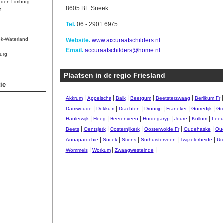
dden Limburg
8605 BE Sneek
m
Tel.
06 - 2901 6975
ek-Waterland
Website.
www.accuraatschilders.nl
Email.
accuraatschilders@home.nl
urg
Plaatsen in de regio Friesland
ie
|
|
|
|
|
Akkrum
Appelscha
Balk
Beetgum
Beetsterzwaag
Berlikum Fr
|
|
|
|
|
|
Damwoude
Dokkum
Drachten
Dronrijp
Franeker
Gorredijk
Gr
|
|
|
|
|
|
Haulerwijk
Heeg
Heerenveen
Hurdegaryp
Joure
Kollum
Leeu
|
|
|
|
|
Beets
Oentsjerk
Oosternijkerk
Oosterwolde Fr
Oudehaske
Ou
|
|
|
|
|
Annaparochie
Sneek
Stiens
Surhuisterveen
Twijzelerheide
Ur
|
|
|
Wommels
Workum
Zwaagwesteinde