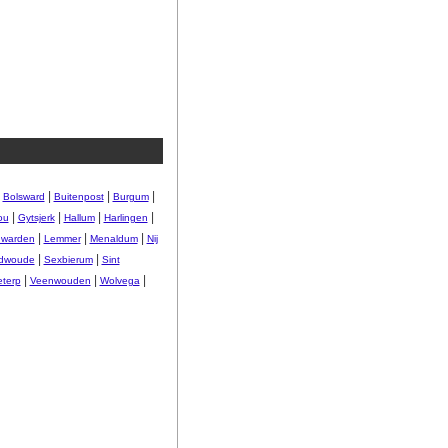
|
|
|
|
Bolsward
Buitenpost
Burgum
|
|
|
|
ou
Gytsjerk
Hallum
Harlingen
|
|
|
warden
Lemmer
Menaldum
Nij
|
|
dwoude
Sexbierum
Sint
|
|
|
eterp
Veenwouden
Wolvega