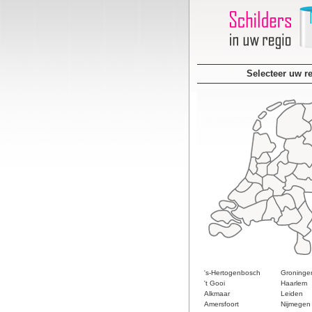
Selecteer uw r
's-Hertogenbosch
Groninge
't Gooi
Haarlem
Alkmaar
Leiden
Amersfoort
Nijmegen