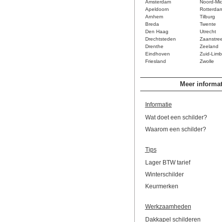
Amsterdam
Noord-Mi
Apeldoorn
Rotterda
Arnhem
Tilburg
Breda
Twente
Den Haag
Utrecht
Drechtsteden
Zaanstre
Drenthe
Zeeland
Eindhoven
Zuid-Limb
Friesland
Zwolle
Meer informat
Informatie
Wat doet een schilder?
Waarom een schilder?
Tips
Lager BTW tarief
Winterschilder
Keurmerken
Werkzaamheden
Dakkapel schilderen