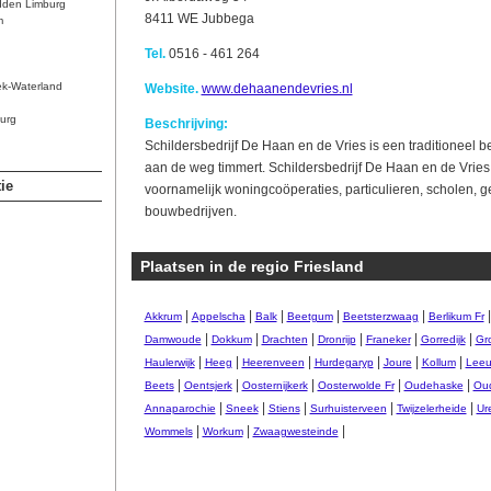
dden Limburg
8411 WE Jubbega
m
Tel.
0516 - 461 264
ek-Waterland
Website.
www.dehaanendevries.nl
urg
Beschrijving:
Schildersbedrijf De Haan en de Vries is een traditioneel be
aan de weg timmert. Schildersbedrijf De Haan en de Vries
ie
voornamelijk woningcoöperaties, particulieren, scholen, 
bouwbedrijven.
Plaatsen in de regio Friesland
|
|
|
|
|
Akkrum
Appelscha
Balk
Beetgum
Beetsterzwaag
Berlikum Fr
|
|
|
|
|
|
Damwoude
Dokkum
Drachten
Dronrijp
Franeker
Gorredijk
Gr
|
|
|
|
|
|
Haulerwijk
Heeg
Heerenveen
Hurdegaryp
Joure
Kollum
Leeu
|
|
|
|
|
Beets
Oentsjerk
Oosternijkerk
Oosterwolde Fr
Oudehaske
Ou
|
|
|
|
|
Annaparochie
Sneek
Stiens
Surhuisterveen
Twijzelerheide
Ur
|
|
|
Wommels
Workum
Zwaagwesteinde