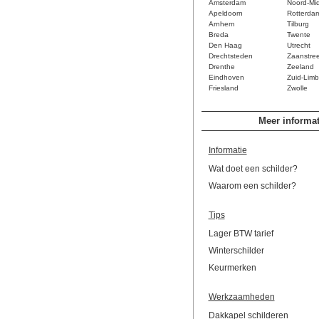
Amsterdam
Noord-Mi
Apeldoorn
Rotterda
Arnhem
Tilburg
Breda
Twente
Den Haag
Utrecht
Drechtsteden
Zaanstre
Drenthe
Zeeland
Eindhoven
Zuid-Limb
Friesland
Zwolle
Meer informat
Informatie
Wat doet een schilder?
Waarom een schilder?
Tips
Lager BTW tarief
Winterschilder
Keurmerken
Werkzaamheden
Dakkapel schilderen