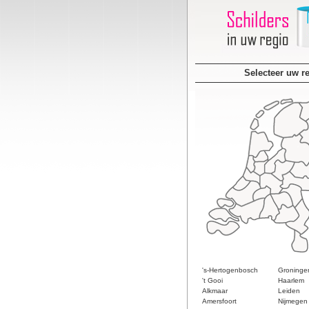
Selecteer uw r
's-Hertogenbosch
Groninge
't Gooi
Haarlem
Alkmaar
Leiden
Amersfoort
Nijmegen