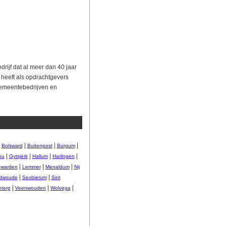
drijf dat al meer dan 40 jaar
 heeft als opdrachtgevers
gemeentebedrijven en
|
|
|
|
Bolsward
Buitenpost
Burgum
|
|
|
|
ou
Gytsjerk
Hallum
Harlingen
|
|
|
warden
Lemmer
Menaldum
Nij
|
|
dwoude
Sexbierum
Sint
|
|
|
eterp
Veenwouden
Wolvega