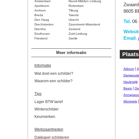
Amsterdam
Noord-Midden Limburg
Zwaards
Apeldoorn
Rotterdam
Arnhem
Tilburg
8605 B
Breda
Twente
Den Haag
Utrecht
Tel.
06 
Drechtsteden
Zaanstreek-Waterland
Drenthe
Zeeland
Websit
Eindhoven
Zuid-Limburg
Email.
Friesland
Zwolle
Meer informatie
Plaats
Informatie
|
Akkrum
A
Wat doet een schilder?
Damwoud
Waarom een schilder?
Haulerwijk
|
Beets
Oe
Tips
Annaparoc
Lager BTW tarief
Wommels
Winterschilder
Keurmerken
Werkzaamheden
Dakkapel schilderen