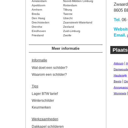
Amsterdam
Noord-Midden Limburg
Zwaards
Apeldoorn
Rotterdam
Arnhem
Tilburg
8605 B
Breda
Twente
Den Haag
Utrecht
Tel.
06 
Drechtsteden
Zaanstreek-Waterland
Drenthe
Zeeland
Websit
Eindhoven
Zuid-Limburg
Email.
Friesland
Zwolle
Meer informatie
Plaats
Informatie
|
Akkrum
A
Wat doet een schilder?
Damwoud
Waarom een schilder?
Haulerwijk
|
Beets
Oe
Tips
Annaparoc
Lager BTW tarief
Wommels
Winterschilder
Keurmerken
Werkzaamheden
Dakkapel schilderen