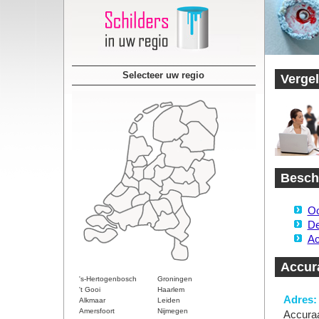
Selecteer uw regio
Vergel
Beschi
Oo
De
Ac
Accura
's-Hertogenbosch
Groningen
't Gooi
Haarlem
Adres:
Alkmaar
Leiden
Amersfoort
Nijmegen
Accuraa