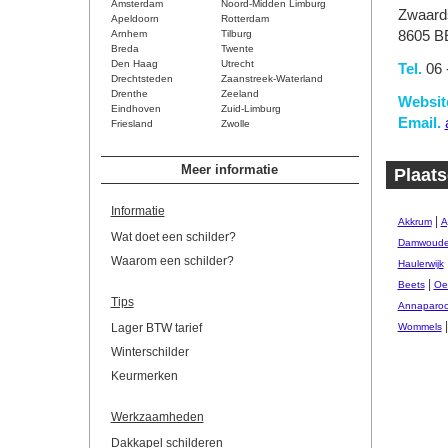
Amsterdam
Noord-Midden Limburg
Zwaards
Apeldoorn
Rotterdam
Arnhem
Tilburg
8605 B
Breda
Twente
Den Haag
Utrecht
Tel.
06 
Drechtsteden
Zaanstreek-Waterland
Drenthe
Zeeland
Websit
Eindhoven
Zuid-Limburg
Email.
Friesland
Zwolle
Meer informatie
Plaats
Informatie
|
Akkrum
A
Wat doet een schilder?
Damwoud
Waarom een schilder?
Haulerwijk
|
Beets
Oe
Tips
Annaparoc
Lager BTW tarief
Wommels
Winterschilder
Keurmerken
Werkzaamheden
Dakkapel schilderen