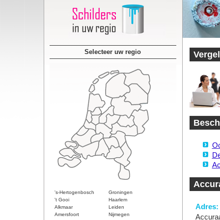
Selecteer uw regio
Vergel
Beschi
Oo
De
Ac
Accura
's-Hertogenbosch
Groningen
't Gooi
Haarlem
Adres:
Alkmaar
Leiden
Amersfoort
Nijmegen
Accuraa