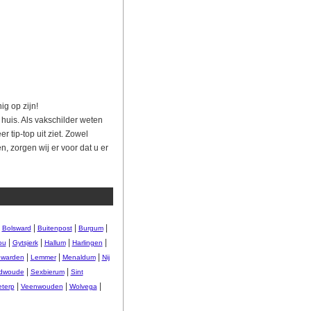
g op zijn!
huis. Als vakschilder weten
r tip-top uit ziet. Zowel
, zorgen wij er voor dat u er
|
|
|
|
Bolsward
Buitenpost
Burgum
|
|
|
|
ou
Gytsjerk
Hallum
Harlingen
|
|
|
warden
Lemmer
Menaldum
Nij
|
|
dwoude
Sexbierum
Sint
|
|
|
eterp
Veenwouden
Wolvega