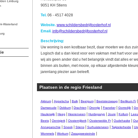
dden Limburg
9051 KH Stiens
m
Tel.
06 - 4517 4028
ek-Waterland
Website.
www.schildersbedrijfoosterhof.nl
Email.
info@schildersbedrijfoosterhof.nl
urg
Beschrijving:
Uw woning is een kostbaar bezit, daar moeten we dus zuini
ie
Logisch dat u dan kiest voor een vakman met hart voor uw 
wij als geen ander dat u het belangrijk vindt dat alles er wee
binnen als buiten, met mooie, op elkaar afgestemde kleuren
jarenlang plezier aan beleeft.
Plaatsen in de regio Friesland
|
|
|
|
|
Akkrum
Appelscha
Balk
Beetgum
Beetsterzwaag
Berlikum Fr
|
|
|
|
|
|
Damwoude
Dokkum
Drachten
Dronrijp
Franeker
Gorredijk
Gr
|
|
|
|
|
|
Haulerwijk
Heeg
Heerenveen
Hurdegaryp
Joure
Kollum
Leeu
|
|
|
|
|
Beets
Oentsjerk
Oosternijkerk
Oosterwolde Fr
Oudehaske
Ou
|
|
|
|
|
Annaparochie
Sneek
Stiens
Surhuisterveen
Twijzelerheide
Ur
|
|
|
Wommels
Workum
Zwaagwesteinde