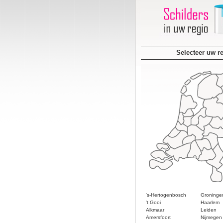
Selecteer uw r
's-Hertogenbosch
Groninge
't Gooi
Haarlem
Alkmaar
Leiden
Amersfoort
Nijmegen