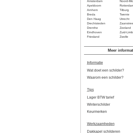
Amsterdam
Noord-Mi
Apeldoorn
Rotterda
Arnhem
Tilburg
Breda
Twente
Den Haag
Utrecht
Drechtsteden
Zaanstre
Drenthe
Zeeland
Eindhoven
Zuid-Limb
Friesland
Zwolle
Meer informat
Informatie
Wat doet een schilder?
Waarom een schilder?
Tips
Lager BTW tarief
Winterschilder
Keurmerken
Werkzaamheden
Dakkapel schilderen