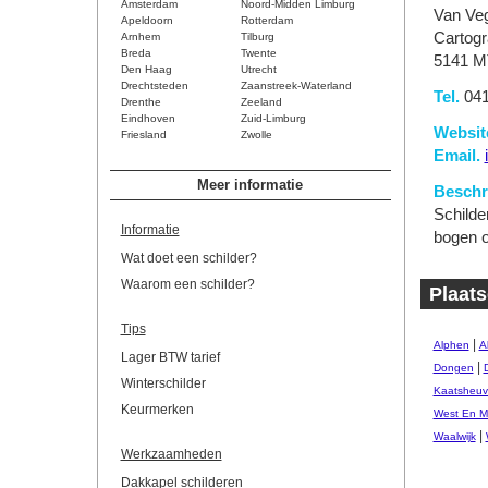
Amsterdam
Noord-Midden Limburg
Van Ve
Apeldoorn
Rotterdam
Cartog
Arnhem
Tilburg
Breda
Twente
5141 M
Den Haag
Utrecht
Drechtsteden
Zaanstreek-Waterland
Tel.
041
Drenthe
Zeeland
Eindhoven
Zuid-Limburg
Websit
Friesland
Zwolle
Email.
Meer informatie
Beschri
Schilde
Informatie
bogen o
Wat doet een schilder?
Waarom een schilder?
Plaats
Tips
|
Alphen
A
Lager BTW tarief
|
Dongen
Winterschilder
Kaatsheuv
Keurmerken
West En M
|
Waalwijk
Werkzaamheden
Dakkapel schilderen