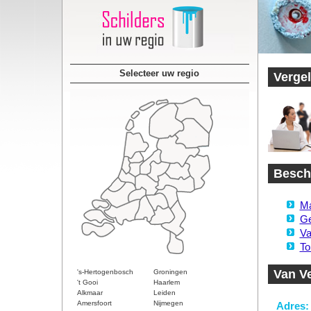
Selecteer uw regio
Vergel
Beschi
Ma
Ge
Va
To
Van V
's-Hertogenbosch
Groningen
't Gooi
Haarlem
Alkmaar
Leiden
Amersfoort
Nijmegen
Adres: