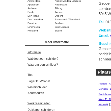
Amsterdam
Noord-Midden Limburg
Geboer
Apeldoorn
Rotterdam
Lombard
Arnhem
Tilburg
Breda
Twente
5045 WN
Den Haag
Utrecht
Drechtsteden
Zaanstreek-Waterland
Tel.
013
Drenthe
Zeeland
Eindhoven
Zuid-Limburg
Websit
Friesland
Zwolle
Email.
Meer informatie
Beschri
Geboers
Informatie
bedrijf
Wat doet een schilder?
schilde
Waarom een schilder?
Plaats
Tips
Lager BTW tarief
|
Alphen
A
Winterschilder
|
Dongen
Keurmerken
Kaatsheuv
West En M
Werkzaamheden
|
Waalwijk
Dakkapel schilderen