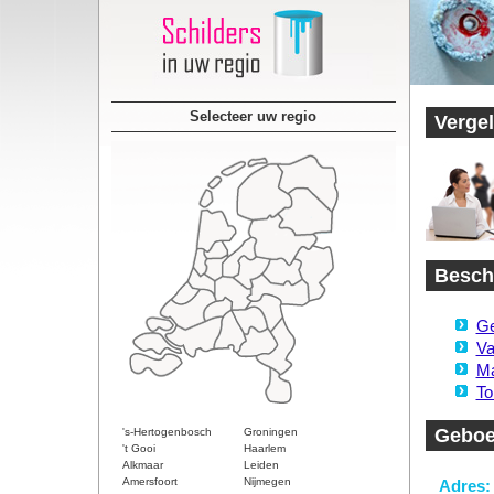
Selecteer uw regio
Vergel
Beschi
Ge
Va
Ma
To
Geboe
's-Hertogenbosch
Groningen
't Gooi
Haarlem
Alkmaar
Leiden
Amersfoort
Nijmegen
Adres: