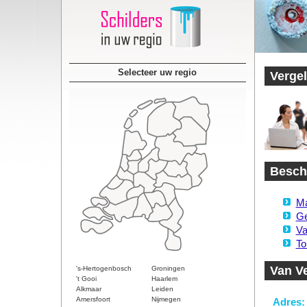
Selecteer uw regio
Vergel
Beschi
Ma
Ge
Va
To
Van V
's-Hertogenbosch
Groningen
't Gooi
Haarlem
Alkmaar
Leiden
Amersfoort
Nijmegen
Adres: