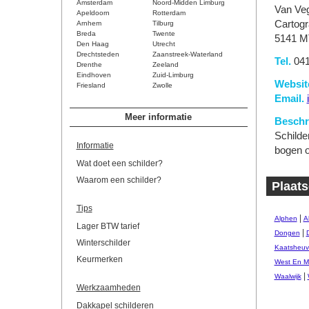
Amsterdam
Noord-Midden Limburg
Van Ve
Apeldoorn
Rotterdam
Cartog
Arnhem
Tilburg
Breda
Twente
5141 M
Den Haag
Utrecht
Drechtsteden
Zaanstreek-Waterland
Tel.
041
Drenthe
Zeeland
Eindhoven
Zuid-Limburg
Websit
Friesland
Zwolle
Email.
Meer informatie
Beschri
Schilde
Informatie
bogen o
Wat doet een schilder?
Waarom een schilder?
Plaats
Tips
|
Alphen
A
Lager BTW tarief
|
Dongen
Winterschilder
Kaatsheuv
Keurmerken
West En M
|
Waalwijk
Werkzaamheden
Dakkapel schilderen