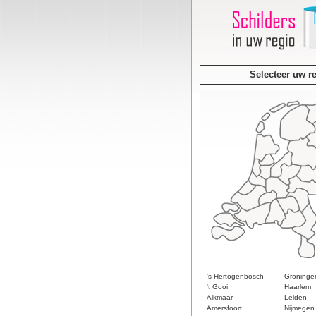
Selecteer uw r
's-Hertogenbosch
Groninge
't Gooi
Haarlem
Alkmaar
Leiden
Amersfoort
Nijmegen