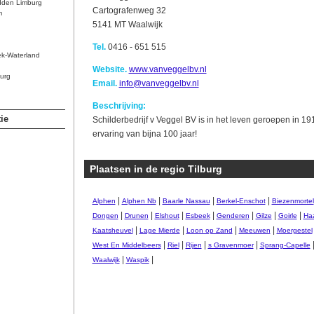
dden Limburg
Cartografenweg 32
m
5141 MT Waalwijk
Tel.
0416 - 651 515
ek-Waterland
Website.
www.vanveggelbv.nl
urg
Email.
info@vanveggelbv.nl
Beschrijving:
ie
Schilderbedrijf v Veggel BV is in het leven geroepen in 
ervaring van bijna 100 jaar!
Plaatsen in de regio Tilburg
|
|
|
|
Alphen
Alphen Nb
Baarle Nassau
Berkel-Enschot
Biezenmortel
|
|
|
|
|
|
|
Dongen
Drunen
Elshout
Esbeek
Genderen
Gilze
Goirle
Ha
|
|
|
|
Kaatsheuvel
Lage Mierde
Loon op Zand
Meeuwen
Moergestel
|
|
|
|
West En Middelbeers
Riel
Rijen
s Gravenmoer
Sprang-Capelle
|
|
Waalwijk
Waspik