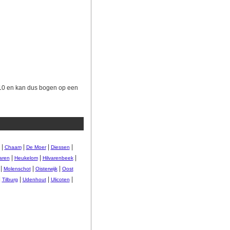
1910 en kan dus bogen op een
|
|
|
|
Chaam
De Moer
Diessen
|
|
|
aren
Heukelom
Hilvarenbeek
|
|
|
Molenschot
Oisterwijk
Oost
|
|
|
|
Tilburg
Udenhout
Ulicoten