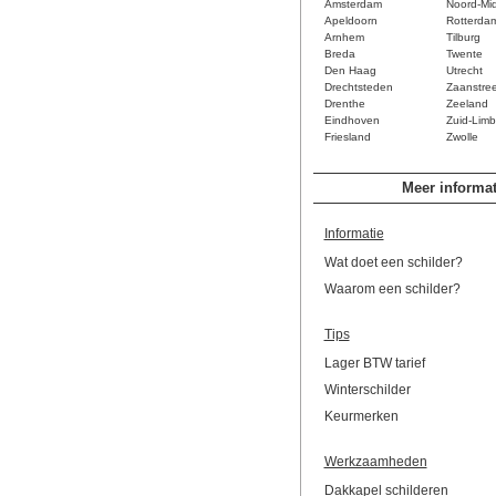
Amsterdam
Noord-Mi
Apeldoorn
Rotterda
Arnhem
Tilburg
Breda
Twente
Den Haag
Utrecht
Drechtsteden
Zaanstre
Drenthe
Zeeland
Eindhoven
Zuid-Limb
Friesland
Zwolle
Meer informat
Informatie
Wat doet een schilder?
Waarom een schilder?
Tips
Lager BTW tarief
Winterschilder
Keurmerken
Werkzaamheden
Dakkapel schilderen