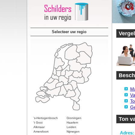
Selecteer uw regio
Vergel
Beschi
Ma
Va
To
Ge
Ton v
's-Hertogenbosch
Groningen
't Gooi
Haarlem
Alkmaar
Leiden
Amersfoort
Nijmegen
Adres: