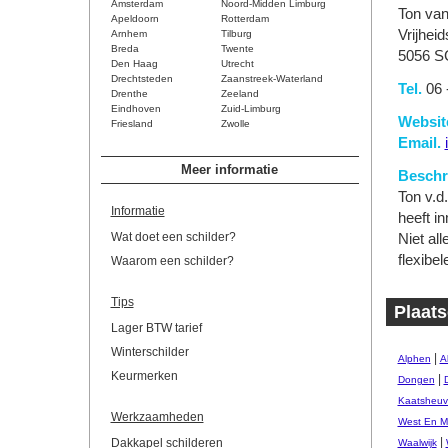
Amsterdam
Noord-Midden Limburg
Ton va
Apeldoorn
Rotterdam
Vrijheid
Arnhem
Tilburg
Breda
Twente
5056 S
Den Haag
Utrecht
Drechtsteden
Zaanstreek-Waterland
Tel.
06 
Drenthe
Zeeland
Eindhoven
Zuid-Limburg
Websit
Friesland
Zwolle
Email.
Meer informatie
Beschri
Ton v.d
Informatie
heeft i
Wat doet een schilder?
Niet all
flexib
Waarom een schilder?
Tips
Plaats
Lager BTW tarief
Winterschilder
|
Alphen
A
Keurmerken
|
Dongen
Kaatsheuv
Werkzaamheden
West En M
|
Dakkapel schilderen
Waalwijk