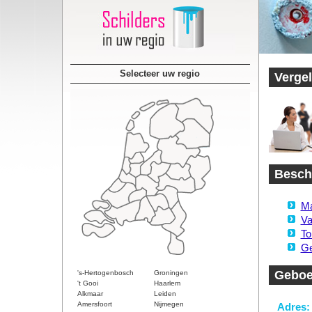
Selecteer uw regio
Vergel
Beschi
Ma
Va
To
Ge
Geboe
's-Hertogenbosch
Groningen
't Gooi
Haarlem
Alkmaar
Leiden
Amersfoort
Nijmegen
Adres: