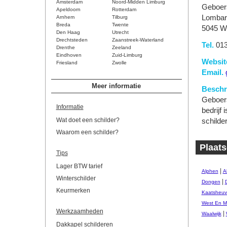
Amsterdam
Noord-Midden Limburg
Geboer
Apeldoorn
Rotterdam
Lombard
Arnhem
Tilburg
Breda
Twente
5045 WN
Den Haag
Utrecht
Drechtsteden
Zaanstreek-Waterland
Tel.
013
Drenthe
Zeeland
Eindhoven
Zuid-Limburg
Websit
Friesland
Zwolle
Email.
Meer informatie
Beschri
Geboers
Informatie
bedrijf
Wat doet een schilder?
schilde
Waarom een schilder?
Plaats
Tips
Lager BTW tarief
|
Alphen
A
Winterschilder
|
Dongen
Keurmerken
Kaatsheuv
West En M
Werkzaamheden
|
Waalwijk
Dakkapel schilderen