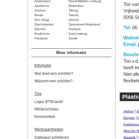
Amsterdam
Noord-Midden Limburg
Ton va
Apeldoorn
Rotterdam
Vrijheid
Arnhem
Tilburg
Breda
Twente
5056 S
Den Haag
Utrecht
Drechtsteden
Zaanstreek-Waterland
Tel.
06 
Drenthe
Zeeland
Eindhoven
Zuid-Limburg
Websit
Friesland
Zwolle
Email.
Meer informatie
Beschri
Ton v.d
Informatie
heeft i
Wat doet een schilder?
Niet all
flexib
Waarom een schilder?
Tips
Plaats
Lager BTW tarief
Winterschilder
|
Alphen
A
Keurmerken
|
Dongen
Kaatsheuv
Werkzaamheden
West En M
|
Dakkapel schilderen
Waalwijk