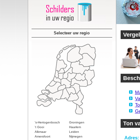
Selecteer uw regio
Vergel
Besch
Ma
Va
To
Ge
Ton v
's-Hertogenbosch
Groningen
't Gooi
Haarlem
Alkmaar
Leiden
Amersfoort
Nijmegen
Adres: